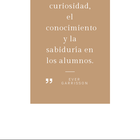
curiosidad,
el
conocimiento
y la
sabiduría en
los alumnos.
EVER
GARRISSON