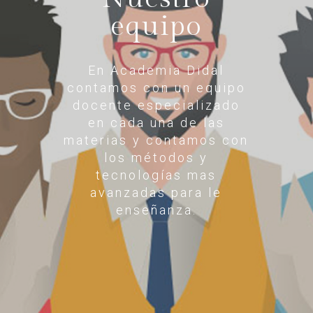
equipo
En Academia Didal
contamos con un equipo
docente especializado
en cada una de las
materias y contamos con
los métodos y
tecnologías mas
avanzadas para le
enseñanza.