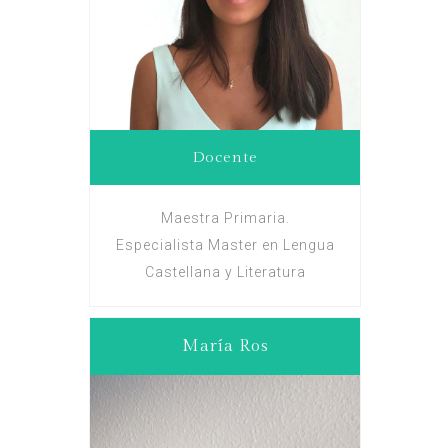
Docente
Maestra Primaria.
Especialista Master en Lengua
Castellana y Literatura
María Ros