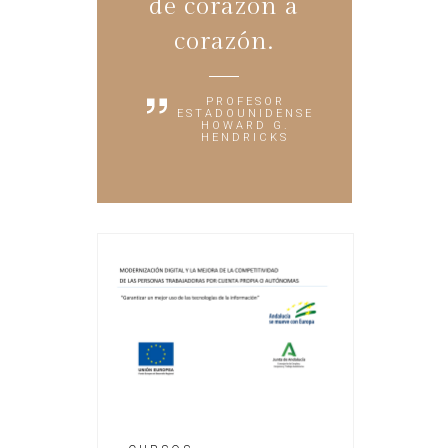
de corazón a
corazón.
PROFESOR
ESTADOUNIDENSE
HOWARD G.
HENDRICKS