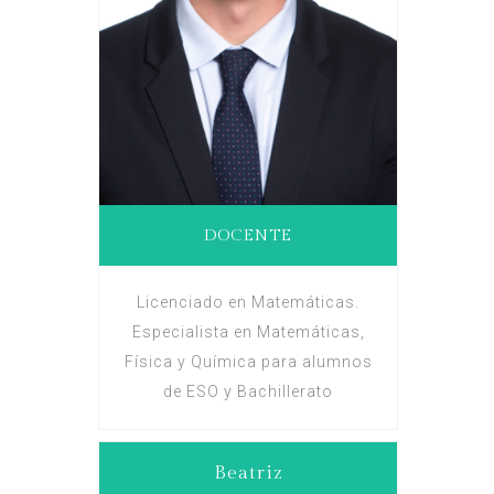
DOCENTE
Licenciado en Matemáticas.
Especialista en Matemáticas,
Física y Química para alumnos
de ESO y Bachillerato
Beatriz